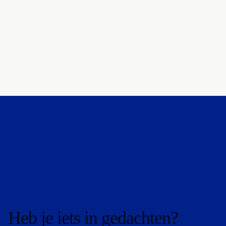
Praktische AI-automatisering zonder enterprise-budget
AI
5 mrt 2026
Agents bouwen die echt werken: lessen uit de praktijk
AI
1 mrt 2026
Heb je iets in gedachten?